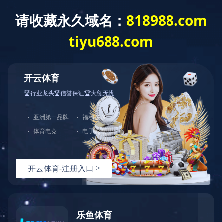
开云（中国）
机构概况
学术研究
新闻资讯
您所在的位置：
首页
>大学文化规划>馆室文化设计
联系我们
开云手机web版登录入口
电话：18853160328
邮箱：sddx77@163.com
邮编：250100
传真：0531-86957771